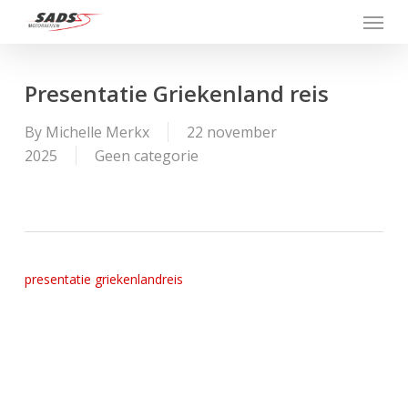
Menu
Skip
to
main
content
Presentatie Griekenland reis
By
Michelle Merkx
22 november
2025
Geen categorie
presentatie griekenlandreis