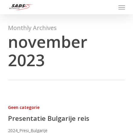
Menu
Skip
to
main
content
Monthly Archives
november
2023
Presentatie
Bulgarije
Geen categorie
reis
Presentatie Bulgarije reis
2024_Presi_Bulgarijë