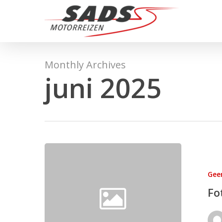
Skip
to
main
content
Monthly Archives
juni 2025
Foto’s
Peloponnes
Gee
Griekenland
2025
Fo