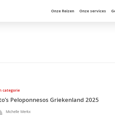
Onze Reizen
Onze services
G
os
n categorie
to’s Peloponnesos Griekenland 2025
Michelle Merkx