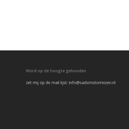
Word op de hoogte gehouden
zet mij op de mail lijst:
info@sadsmotorreizen.nl