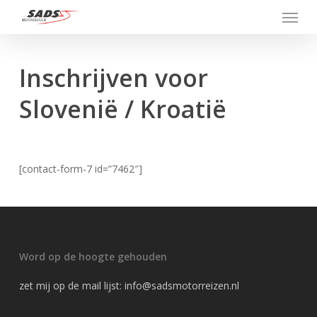
Menu
Skip
to
main
content
Inschrijven voor
Slovenië / Kroatië
[contact-form-7 id=”7462″]
Word op de hoogte gehouden
zet mij op de mail lijst:
info@sadsmotorreizen.nl