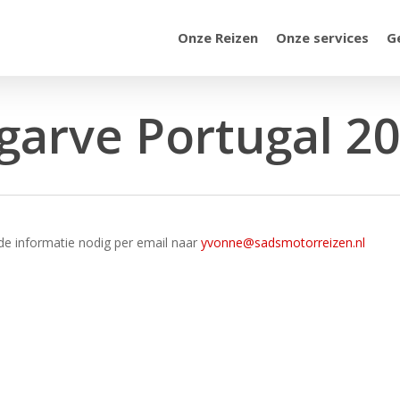
Onze Reizen
Onze services
G
lgarve Portugal 2
de informatie nodig per email naar
yvonne@sadsmotorreizen.nl