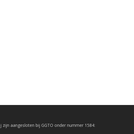
j zijn aangesloten bij GGTO onder nummer 1584: