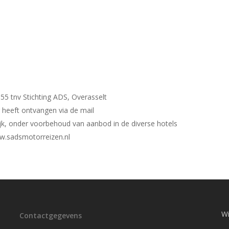
5 tnv Stichting ADS, Overasselt
ng heeft ontvangen via de mail
jk, onder voorbehoud van aanbod in de diverse hotels
ww.sadsmotorreizen.nl
Wi
Contactgegevens