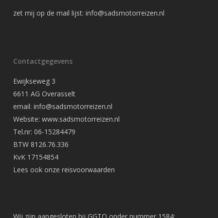
zet mij op de mail lijst:
info@sadsmotorreizen.nl
Contactgegevens
Ewijkseweg 3
6611 AG Overasselt
email: info@sadsmotorreizen.nl
Website: www.sadsmotorreizen.nl
Tel.nr: 06-15284479
BTW 8126.76.336
KvK 17154854
Lees ook onze
reisvoorwaarden
Wij zijn aangesloten bij GGTO onder nummer 1584: